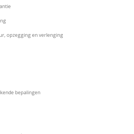
antie
ing
uur, opzegging en verlenging
ijkende bepalingen