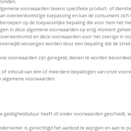
zonden.
 algemene voorwaarden tevens specifieke product- of diens
d van overeenkomstige toepassing en kan de consument zich i
eroepen op de toepasselijke bepaling die voor hem het mee
gen in deze algemene voorwaarden op enig moment geheel of
de overeenkomst en deze voorwaarden voor het overige in sta
onverwijld vervangen worden door een bepaling dat de strek
emene voorwaarden zijn geregeld, dienen te worden beoordeel
g of inhoud van één of meerdere bepalingen van onze voorw
ze algemene voorwaarden.
 geldigheidsduur heeft of onder voorwaarden geschiedt, wor
ondernemer is gerechtigd het aanbod te wijzigen en aan te p