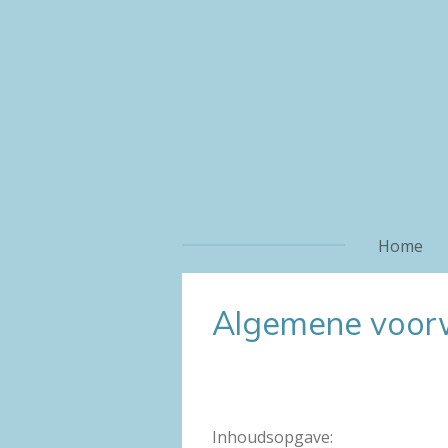
Ga
direct
naar
de
hoofdinhoud
Home
Algemene voor
Inhoudsopgave: