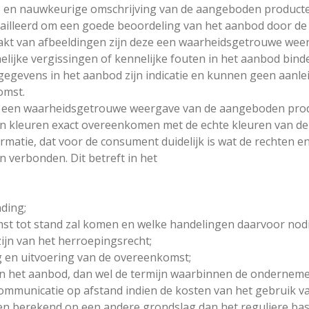
e en nauwkeurige omschrijving van de aangeboden producte
etailleerd om een goede beoordeling van het aanbod door d
akt van afbeeldingen zijn deze een waarheidsgetrouwe we
elijke vergissingen of kennelijke fouten in het aanbod bin
s gegevens in het aanbod zijn indicatie en kunnen geen aanle
omst.
jn een waarheidsgetrouwe weergave van de aangeboden pro
 kleuren exact overeenkomen met de echte kleuren van de
matie, dat voor de consument duidelijk is wat de rechten en 
 verbonden. Dit betreft in het
ding;
t tot stand zal komen en welke handelingen daarvoor nodig
zijn van het herroepingsrecht;
ng en uitvoering van de overeenkomst;
n het aanbod, dan wel de termijn waarbinnen de ondernemer
communicatie op afstand indien de kosten van het gebruik v
n berekend op een andere grondslag dan het reguliere basi