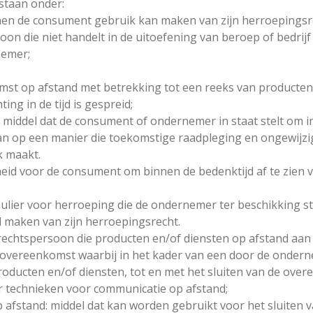
staan onder:
nnen de consument gebruik kan maken van zijn herroepingsr
oon die niet handelt in de uitoefening van beroep of bedri
nemer;
mst op afstand met betrekking tot een reeks van producten
ing in de tijd is gespreid;
middel dat de consument of ondernemer in staat stelt om i
slaan op een manier die toekomstige raadpleging en ongewijz
k maakt.
heid voor de consument om binnen de bedenktijd af te zien
lier voor herroeping die de ondernemer ter beschikking s
l maken van zijn herroepingsrecht.
 rechtspersoon die producten en/of diensten op afstand aa
overeenkomst waarbij in het kader van een door de onder
oducten en/of diensten, tot en met het sluiten van de over
 technieken voor communicatie op afstand;
 afstand: middel dat kan worden gebruikt voor het sluiten