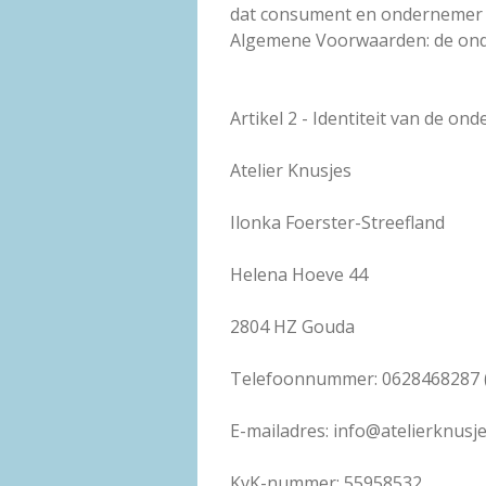
dat consument en ondernemer ge
Algemene Voorwaarden: de on
Artikel 2 - Identiteit van de on
Atelier Knusjes
Ilonka Foerster-Streefland
Helena Hoeve 44
2804 HZ Gouda
Telefoonnummer: 0628468287 (ma
E-mailadres: info@atelierknusje
KvK-nummer: 55958532