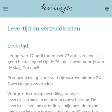
Ga
direct
naar
de
Levertijd en verzendkosten
hoofdinhoud
Levertijd:
Let op: van 17 april tot en met 27 april verzend ik
geen bestellingen! Op de 28e ga ik weer voor je aan
de slag. Tot dan!!
Producten die op voorraad zijn worden binnen 2 à
3 werkdagen verzonden.
Voor producten op bestelling staat de
levertijd vermeld in de product omschrijving. De
levertijd is een indicatie. Ik zal mijn best doen om
sneller te leveren (en vaak lukt dit ook) maar het