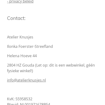
- privacy beleid
Contact:
Atelier Knusjes
Ilonka Foerster-Streefland
Helena Hoeve 44
2804 HZ Gouda (Let op: dit is een webwinkel, géén
fysieke winkel!)
info@atelierknusjes.nl
KvK: 55958532
Btw-id: NL001971678B54