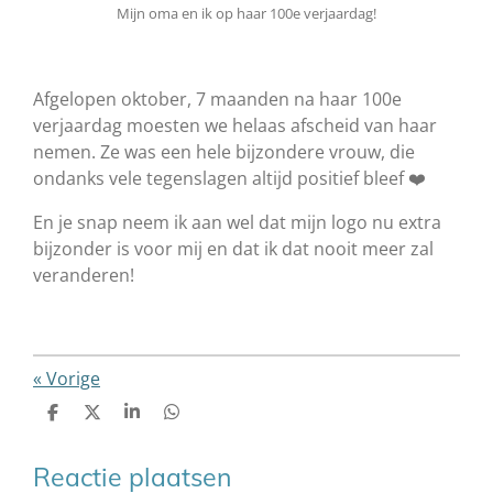
Mijn oma en ik op haar 100e verjaardag!
Afgelopen oktober, 7 maanden na haar 100e
verjaardag moesten we helaas afscheid van haar
nemen.
Ze was een hele bijzondere vrouw, die
ondanks vele tegenslagen altijd positief bleef ❤️
En je snap neem ik aan wel dat mijn logo nu extra
bijzonder is voor mij en dat ik dat nooit meer zal
veranderen!
«
Vorige
D
D
S
D
e
e
h
e
l
e
a
l
e
l
r
e
Reactie plaatsen
n
e
n