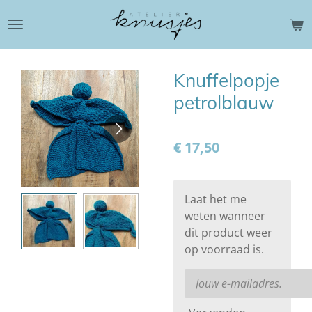
Ga
direct
naar
de
Knuffelpopje
hoofdinhoud
petrolblauw
€ 17,50
Laat het me
weten wanneer
dit product weer
op voorraad is.