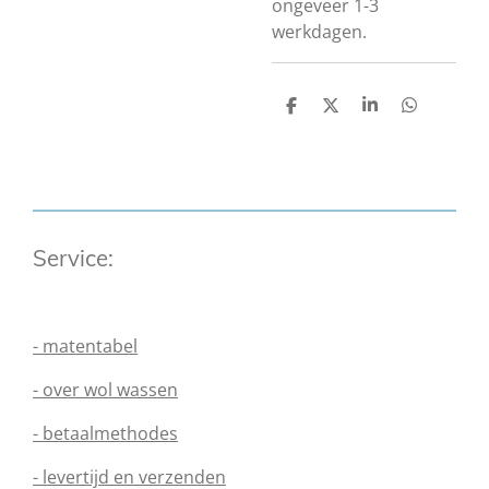
ongeveer 1-3
werkdagen.
D
D
S
D
e
e
h
e
l
e
a
l
e
l
r
e
n
e
n
Service:
- matentabel
- over wol wassen
- betaalmethodes
- levertijd en verzenden