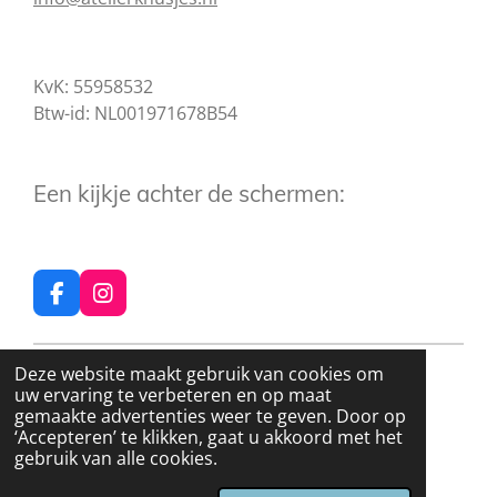
KvK: 55958532
Btw-id: NL001971678B54
Een kijkje achter de schermen:
F
I
a
n
c
s
e
t
© 2024 - 2026 Atelier Knusjes
Deze website maakt gebruik van cookies om
b
a
uw ervaring te verbeteren en op maat
o
g
gemaakte advertenties weer te geven. Door op
o
r
‘Accepteren’ te klikken, gaat u akkoord met het
k
a
gebruik van alle cookies.
m