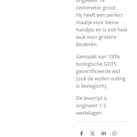
ongeveer 14
centimeter groot.
Hij heeft een perfect
maatje voor kleine
handjes en is ook heel
leuk voor grotere
kinderen.
Gemaakt van 100%
biologische GOTS
gecertificeerde wol
(ook de wollen vulling
is biologisch).
De levertijd is
ongeveer 1-3
werkdagen.
D
D
S
D