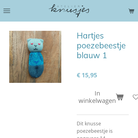
Ga
direct
naar
de
Hartjes
hoofdinhoud
poezebeestje
blauw 1
€ 15,95
In
winkelwagen
Dit knusse
poezebeestje is