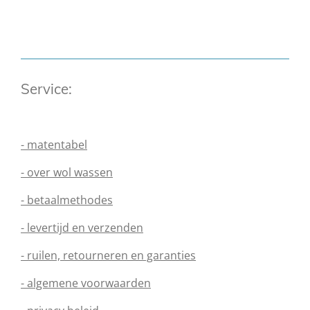
e
e
h
e
l
e
a
l
e
l
r
e
n
e
n
Service:
- matentabel
- over wol wassen
- betaalmethodes
- levertijd en verzenden
- ruilen, retourneren en garanties
- algemene voorwaarden