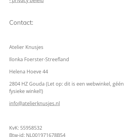
- privacy beleid
Contact:
Atelier Knusjes
Ilonka Foerster-Streefland
Helena Hoeve 44
2804 HZ Gouda (Let op: dit is een webwinkel, géén
fysieke winkel!)
info@atelierknusjes.nl
KvK: 55958532
Btw-id: NL001971678B54