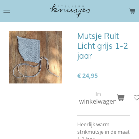
Ga
direct
naar
de
Mutsje Ruit
hoofdinhoud
Licht grijs 1-2
jaar
€ 24,95
In
winkelwagen
Heerlijk warm
strikmutsje in de maat