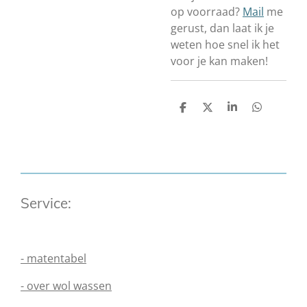
op voorraad?
Mail
me
gerust, dan laat ik je
weten hoe snel ik het
voor je kan maken!
D
D
S
D
e
e
h
e
l
e
a
l
e
l
r
e
n
e
n
Service:
- matentabel
- over wol wassen