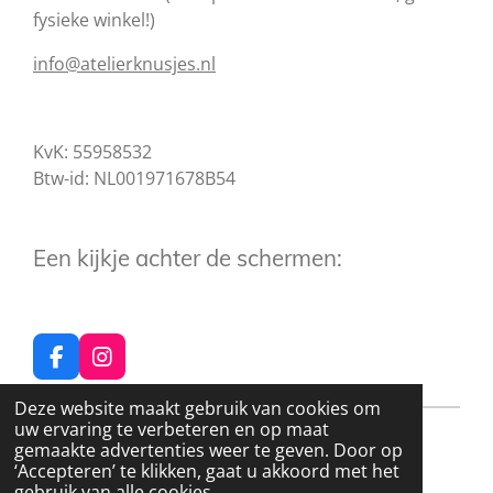
fysieke winkel!)
info@atelierknusjes.nl
KvK: 55958532
Btw-id: NL001971678B54
Een kijkje achter de schermen:
F
I
a
n
c
s
Deze website maakt gebruik van cookies om
e
t
uw ervaring te verbeteren en op maat
© 2024 - 2026 Atelier Knusjes
b
a
gemaakte advertenties weer te geven. Door op
o
g
‘Accepteren’ te klikken, gaat u akkoord met het
o
r
gebruik van alle cookies.