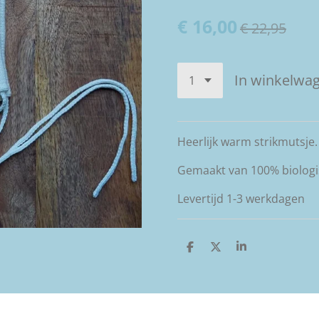
€ 16,00
€ 22,95
In winkelwa
Heerlijk warm strikmutsje.
Gemaakt van 100% biologi
Levertijd 1-3 werkdagen
D
D
S
e
e
h
l
e
a
e
l
r
n
e