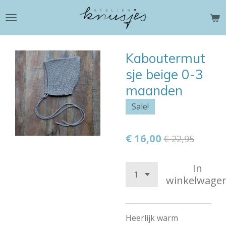
Ga
direct
naar
de
Kaboutermut
hoofdinhoud
sje beige 0-3
maanden
Sale!
€ 16,00
€ 22,95
In
winkelwage
Heerlijk warm