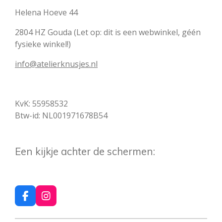
Helena Hoeve 44
2804 HZ Gouda (Let op: dit is een webwinkel, géén
fysieke winkel!)
info@atelierknusjes.nl
KvK: 55958532
Btw-id: NL001971678B54
Een kijkje achter de schermen:
F
I
a
n
c
s