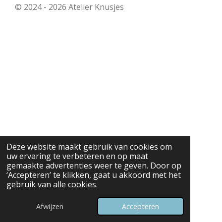
e
t
© 2024 - 2026 Atelier Knusjes
b
a
o
g
o
r
k
a
m
Deze website maakt gebruik van cookies om
uw ervaring te verbeteren en op maat
gemaakte advertenties weer te geven. Door op
‘Accepteren’ te klikken, gaat u akkoord met het
gebruik van alle cookies.
Afwijzen
Accepteren