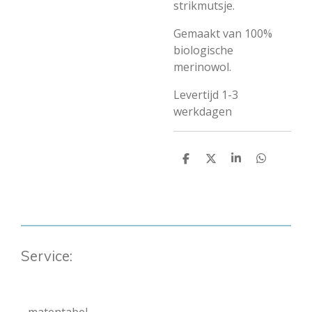
strikmutsje.
Gemaakt van 100%
biologische
merinowol.
Levertijd 1-3
werkdagen
D
D
S
D
e
e
h
e
l
e
a
l
e
l
r
e
n
e
n
Service: