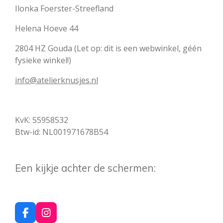
Ilonka Foerster-Streefland
Helena Hoeve 44
2804 HZ Gouda (Let op: dit is een webwinkel, géén
fysieke winkel!)
info@atelierknusjes.nl
KvK: 55958532
Btw-id: NL001971678B54
Een kijkje achter de schermen:
F
I