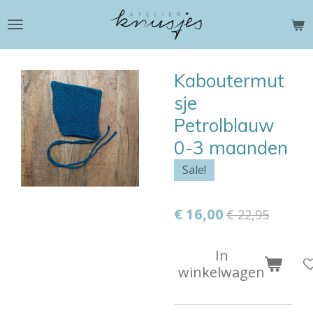
Ga
direct
naar
de
Kaboutermut
hoofdinhoud
sje
Petrolblauw
0-3 maanden
Sale!
€ 16,00
€ 22,95
In
winkelwagen