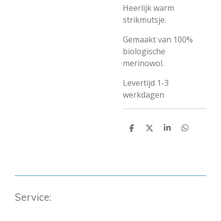
Heerlijk warm
strikmutsje.
Gemaakt van 100%
biologische
merinowol.
Levertijd 1-3
werkdagen
D
D
S
D
e
e
h
e
l
e
a
l
e
l
r
e
n
e
n
Service: