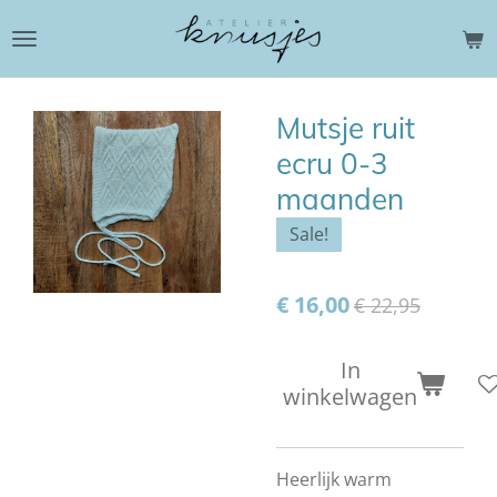
Ga
direct
naar
de
Mutsje ruit
hoofdinhoud
ecru 0-3
maanden
Sale!
€ 16,00
€ 22,95
In
winkelwagen
Heerlijk warm