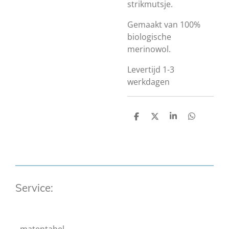
strikmutsje.
Gemaakt van 100%
biologische
merinowol.
Levertijd 1-3
werkdagen
D
D
S
D
e
e
h
e
l
e
a
l
e
l
r
e
n
e
n
Service: