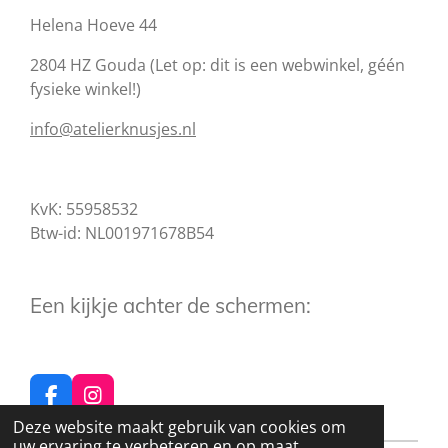
Helena Hoeve 44
2804 HZ Gouda (Let op: dit is een webwinkel, géén
fysieke winkel!)
info@atelierknusjes.nl
KvK: 55958532
Btw-id: NL001971678B54
Een kijkje achter de schermen:
F
I
a
n
Deze website maakt gebruik van cookies om
c
s
uw ervaring te verbeteren en op maat