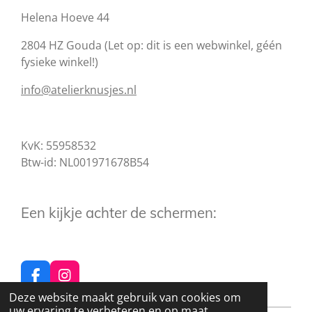
Helena Hoeve 44
2804 HZ Gouda (Let op: dit is een webwinkel, géén
fysieke winkel!)
info@atelierknusjes.nl
KvK: 55958532
Btw-id: NL001971678B54
Een kijkje achter de schermen:
F
I
a
n
Deze website maakt gebruik van cookies om
c
s
uw ervaring te verbeteren en op maat