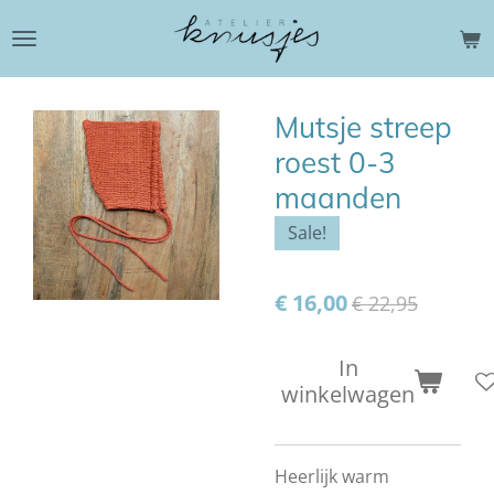
Ga
direct
naar
de
Mutsje streep
hoofdinhoud
roest 0-3
maanden
Sale!
€ 16,00
€ 22,95
In
winkelwagen
Heerlijk warm