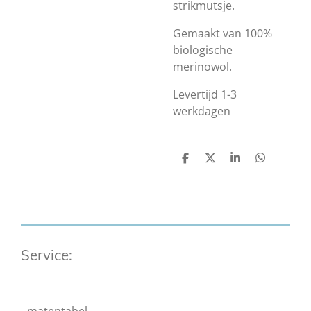
strikmutsje.
Gemaakt van 100%
biologische
merinowol.
Levertijd 1-3
werkdagen
D
D
S
D
e
e
h
e
l
e
a
l
e
l
r
e
n
e
n
Service: