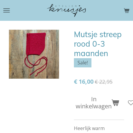
Ga
direct
naar
de
Mutsje streep
hoofdinhoud
rood 0-3
maanden
Sale!
€ 16,00
€ 22,95
In
winkelwagen
Heerlijk warm