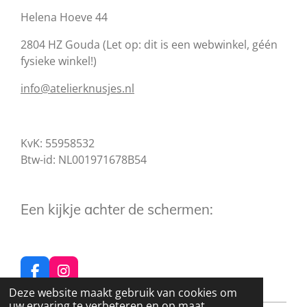
Helena Hoeve 44
2804 HZ Gouda (Let op: dit is een webwinkel, géén
fysieke winkel!)
info@atelierknusjes.nl
KvK: 55958532
Btw-id: NL001971678B54
Een kijkje achter de schermen:
F
I
a
n
Deze website maakt gebruik van cookies om
c
s
uw ervaring te verbeteren en op maat