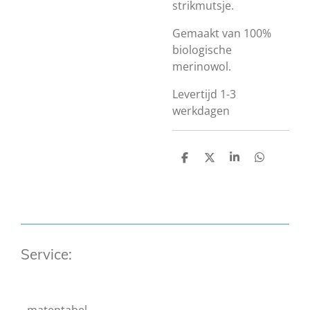
strikmutsje.
Gemaakt van 100%
biologische
merinowol.
Levertijd 1-3
werkdagen
D
D
S
D
e
e
h
e
l
e
a
l
e
l
r
e
n
e
n
Service: