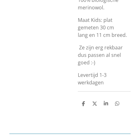
100% biologische
merinowol.
Maat Kids:
plat
gemeten 30
cm
lang
en 11
cm breed
.
Ze zijn erg rekbaar
dus passen al snel
goed :-)
Levertijd 1-3
werkdagen
D
D
S
D
e
e
h
e
l
e
a
l
e
l
r
e
n
e
n