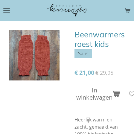
Ga
direct
naar
de
Beenwarmers
hoofdinhoud
roest kids
Sale!
€ 21,00
€ 29,95
In
winkelwagen
Heerlijk warm en
zacht, gemaakt van