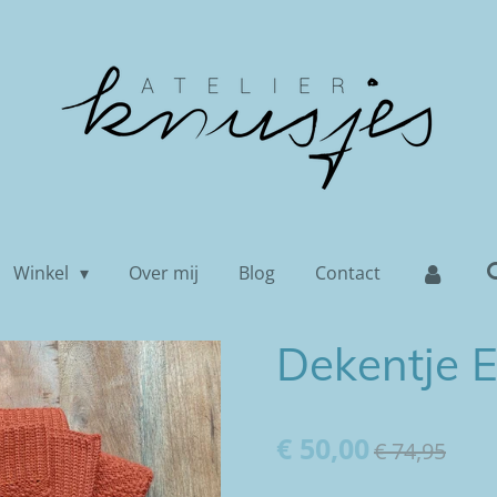
Winkel
Over mij
Blog
Contact
Dekentje El
€ 50,00
€ 74,95