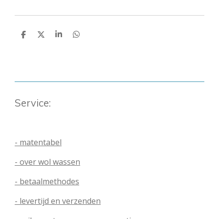
D
D
S
D
e
e
h
e
l
e
a
l
e
l
r
e
n
e
n
Service:
- matentabel
- over wol wassen
- betaalmethodes
- levertijd en verzenden